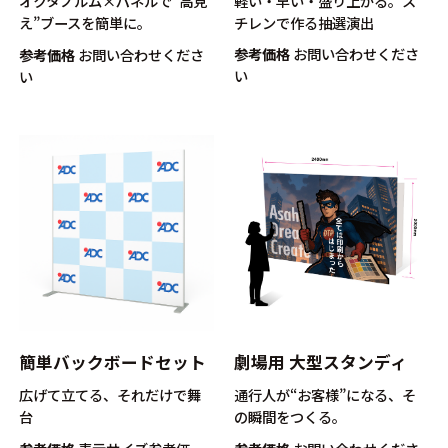
軽い・早い・盛り上がる。ス
オクタノルム×パネルで“高見
チレンで作る抽選演出
え”ブースを簡単に。
参考価格
お問い合わせくださ
参考価格
お問い合わせくださ
い
い
簡単バックボードセット
劇場用 大型スタンディ
広げて立てる、それだけで舞
通行人が“お客様”になる、そ
台
の瞬間をつくる。